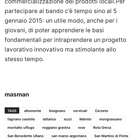
commercializzazione dei prodotti locali.Per
partecipare al bando c’è tempo sino al 5
gennaio 2015: un utile modo, anche per i
giovani, di poter apprendere le basi
fondamentali per intraprendere un progetto
lavorativo innovativo ma stimolante allo
stesso tempo.
masman
TAGS
altomonte
bisignano
cervicati
Cerzeto
fagnano castello
lattarico
luzzi
Malvito
mongrassano
montalto uffugo
roggiano gravina
rose
Rota Greca
San Benedetto Ullano
san marco argentano
San Martino di Finita