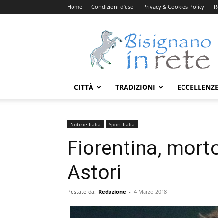
Home
Condizioni d’uso
Privacy & Cookies Policy
R
Bisignanoinrete.com
CITTÀ
TRADIZIONI
ECCELLENZ
Notizie Italia
Sport Italia
Fiorentina, morto
Astori
Postato da:
Redazione
-
4 Marzo 2018