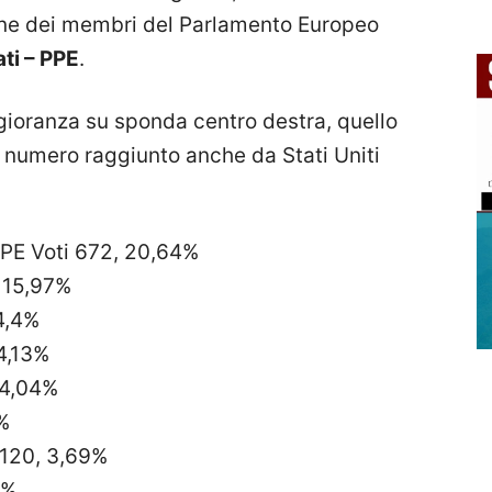
zione dei membri del Parlamento Europeo
ati – PPE
.
ioranza su sponda centro destra, quello
l numero raggiunto anche da Stati Uniti
PE Voti 672, 20,64%
 15,97%
4,4%
4,13%
14,04%
%
120, 3,69%
7%