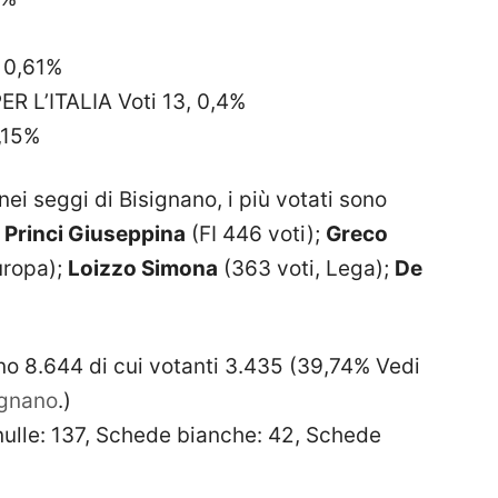
 0,61%
R L’ITALIA Voti 13, 0,4%
,15%
ei seggi di Bisignano, i più votati sono
,
Princi Giuseppina
(FI 446 voti);
Greco
Europa);
Loizzo Simona
(363 voti, Lega);
De
sono 8.644 di cui votanti 3.435 (39,74% Vedi
ignano
.)
 nulle: 137, Schede bianche: 42, Schede