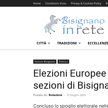
Home
Condizioni d’uso
Privacy & Cookies Policy
R
Bisignanoinrete.com
CITTÀ
TRADIZIONI
ECCELLENZ
Notizie Bisignano
Politica
Elezioni Europee 2
sezioni di Bisign
Postato da:
Redazione
-
10 Giugno 2024
Concluso lo spoglio elettorale nelle