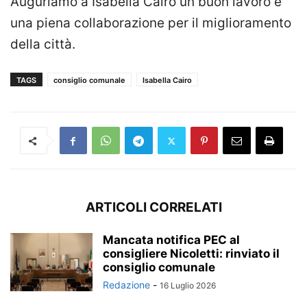
Auguriamo a Isabella Cairo un buon lavoro e
una piena collaborazione per il miglioramento
della città.
TAGS
consiglio comunale
Isabella Cairo
ARTICOLI CORRELATI
Mancata notifica PEC al
consigliere Nicoletti: rinviato il
consiglio comunale
Redazione
-
16 Luglio 2026