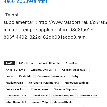
4e661c0539ea.html
“Tempi
supplementari”: http://www.raisport.rai.it/dl/ra
minuto–Tempi-supplementari-08d8fa02-
806f-4402-822d-82db081acdb8.html
TAGS
90° minuto
Alberto Rimedio
Amarildo
Angelo Di Livio
Atalanta-Chievo 1-1
Cagliari-Cesena 2-1
calcio
Casteddu
Cosenza- Salernitana
derby
Fabrizio Failla
Fiorentina-Palermo 4-3
Francesca Sanipoli
Francesco Totti
Franco Lauro
Giacomo Capuano
Gianfranco Zola
Gianni Bezzi
Gianni Cerqueti
Guerino d'oro
Inter-Genoa 3-1
Jacopo Volpi
Je suis Charlie