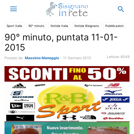
Sport Italia
90° minuto
Notizie Italia
Notizie Bisignano
Pubblicazioni
90° minuto, puntata 11-01-
Sport
Tv, Musica e Spettacolo
2015
Letture:
6049
Postato da:
Massimo Maneggio
-
11 Gennaio 2015