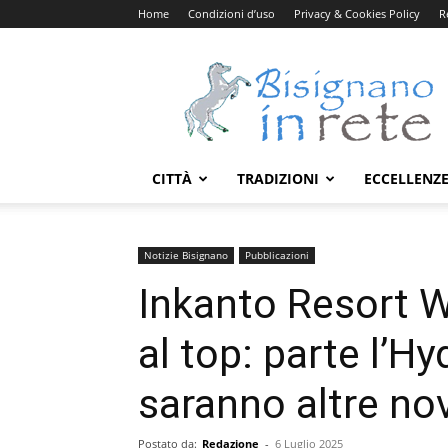
Home
Condizioni d’uso
Privacy & Cookies Policy
R
Bisignanoinrete.com
CITTÀ
TRADIZIONI
ECCELLENZ
Notizie Bisignano
Pubblicazioni
Inkanto Resort W
al top: parte l’Hy
saranno altre nov
Postato da:
Redazione
-
6 Luglio 2025