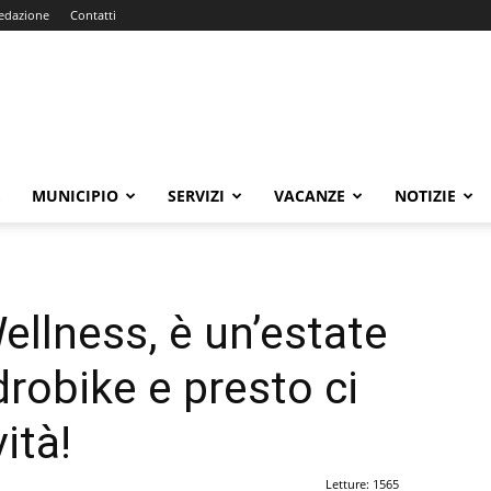
edazione
Contatti
E
MUNICIPIO
SERVIZI
VACANZE
NOTIZIE
ellness, è un’estate
drobike e presto ci
ità!
Letture: 1565