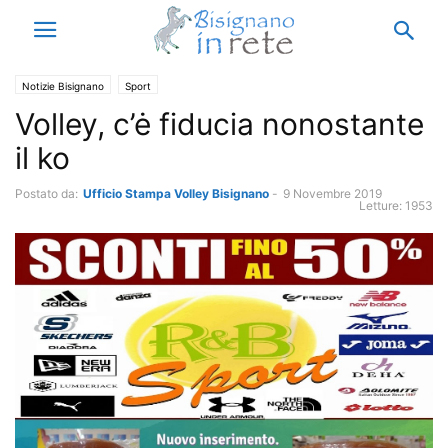
Notizie Bisignano
Sport
Volley, c’ė fiducia nonostante
il ko
Postato da:
Ufficio Stampa Volley Bisignano
-
9 Novembre 2019
Letture:
1953