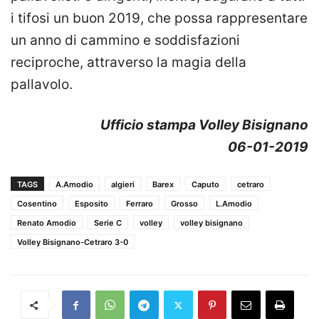
i tifosi un buon 2019, che possa rappresentare
un anno di cammino e soddisfazioni
reciproche, attraverso la magia della
pallavolo.
Ufficio stampa Volley Bisignano
06-01-2019
TAGS
A.Amodio
algieri
Barex
Caputo
cetraro
Cosentino
Esposito
Ferraro
Grosso
L.Amodio
Renato Amodio
Serie C
volley
volley bisignano
Volley Bisignano-Cetraro 3-0