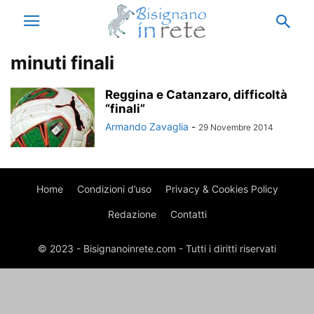
minuti finali
Reggina e Catanzaro, difficoltà
“finali”
Armando Zavaglia
-
29 Novembre 2014
Home
Condizioni d’uso
Privacy & Cookies Policy
Redazione
Contatti
© 2023 - Bisignanoinrete.com - Tutti i diritti riservati