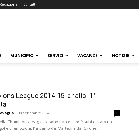
Redazione
Contatti
E
MUNICIPIO
SERVIZI
VACANZE
NOTIZIE
ons League 2014-15, analisi 1°
ta
avaglia
-
18 Settembre 2014
0
i della Champions League si sono riaccesi ed è subito stato un
 gol e di emozioni. Partiamo dal Martedì e dal Girone...