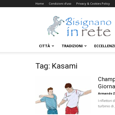
Home
Condizioni d’uso
Privacy & Cookies Policy
Bisignanoinrete.com
CITTÀ
TRADIZIONI
ECCELLENZ
Tag: Kasami
Champi
Giorna
Armando Z
I riflettor
turbinio di