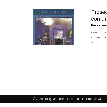
Proseg
comuni
Redazione
Continua i
commerciale
a...
© 2026 - Bisignanoinrete.com - Tutti i diritti riservati