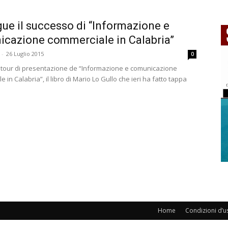
ue il successo di “Informazione e
cazione commerciale in Calabria”
-
26 Luglio 2015
0
l tour di presentazione de “Informazione e comunicazione
 in Calabria”, il libro di Mario Lo Gullo che ieri ha fatto tappa
Home
Condizioni d’u