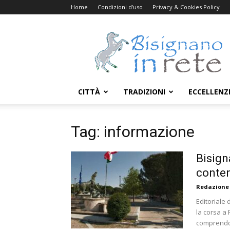
Home
Condizioni d’uso
Privacy & Cookies Policy
Bisignanoinrete.com
CITTÀ
TRADIZIONI
ECCELLENZ
Tag: informazione
Bisign
content
Redazione
Editoriale
la corsa a 
comprendon