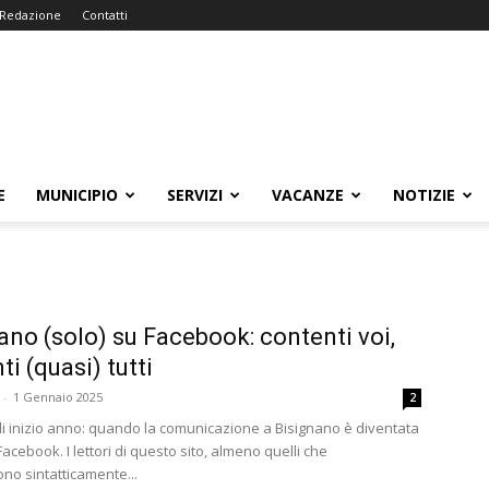
Redazione
Contatti
E
MUNICIPIO
SERVIZI
VACANZE
NOTIZIE
ano (solo) su Facebook: contenti voi,
i (quasi) tutti
-
1 Gennaio 2025
2
 di inizio anno: quando la comunicazione a Bisignano è diventata
Facebook. I lettori di questo sito, almeno quelli che
o sintatticamente...