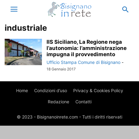
industriale
IIS Siciliano, La Regione nega
l’autonomia: l’amministrazione
impugna il provvedimento
Ufficio Stampa Comune di Bisignano
-
18 Gennaio 2017
Home
Condizioni d’uso
Privacy & Cookies Policy
Redazione
Contatti
© 2023 - Bisignanoinrete.com - Tutti i diritti riservati