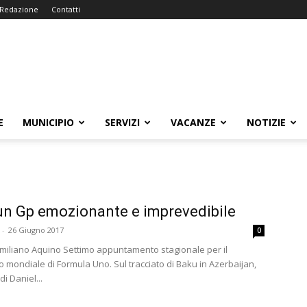
Redazione
Contatti
E
MUNICIPIO
SERVIZI
VACANZE
NOTIZIE
un Gp emozionante e imprevedibile
-
26 Giugno 2017
0
similiano Aquino Settimo appuntamento stagionale per il
 mondiale di Formula Uno. Sul tracciato di Baku in Azerbaijan,
di Daniel...