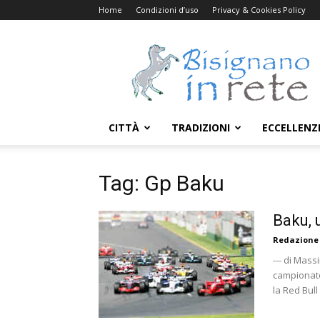
Home
Condizioni d’uso
Privacy & Cookies Policy
Bisignanoinrete.com
CITTÀ
TRADIZIONI
ECCELLENZ
Tag: Gp Baku
Baku, 
Redazione
--- di Mas
campionato
la Red Bull 