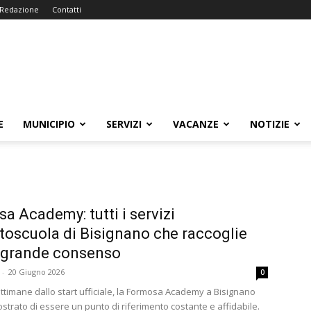
Redazione
Contatti
E
MUNICIPIO
SERVIZI
VACANZE
NOTIZIE
a Academy: tutti i servizi
utoscuola di Bisignano che raccoglie
 grande consenso
-
20 Giugno 2026
0
ttimane dallo start ufficiale, la Formosa Academy a Bisignano
strato di essere un punto di riferimento costante e affidabile.