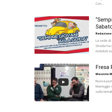
Con...
“Sempr
Sabat
Redazione
La sede di 
Strada ha 
mobilisti ov
Fresa 
Massimo M
Nuova punt
Maneggio e
sulla temat