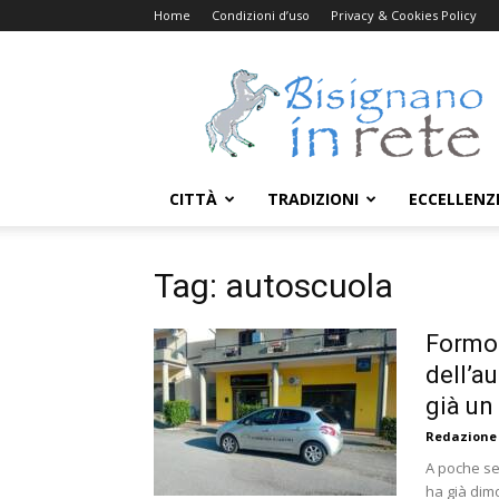
Home
Condizioni d’uso
Privacy & Cookies Policy
Bisignanoinrete.com
CITTÀ
TRADIZIONI
ECCELLENZ
Tag: autoscuola
Formos
dell’a
già un
Redazione
A poche se
ha già dimo