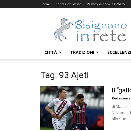
Home
Condizioni d’uso
Privacy & Cookies Policy
Bisignanoinrete.com
CITTÀ
TRADIZIONI
ECCELLENZ
Tag: 93 Ajeti
Il “gal
Redazione
di Massimi
Nazionali. 
allo Scida..