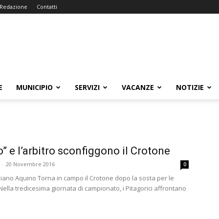
Redazione
Contatti
E
MUNICIPIO
SERVIZI
VACANZE
NOTIZIE
lo” e l’arbitro sconfiggono il Crotone
-
20 Novembre 2016
0
liano Aquino Torna in campo il Crotone dopo la sosta per le
Nella tredicesima giornata di campionato, i Pitagorici affrontano
.