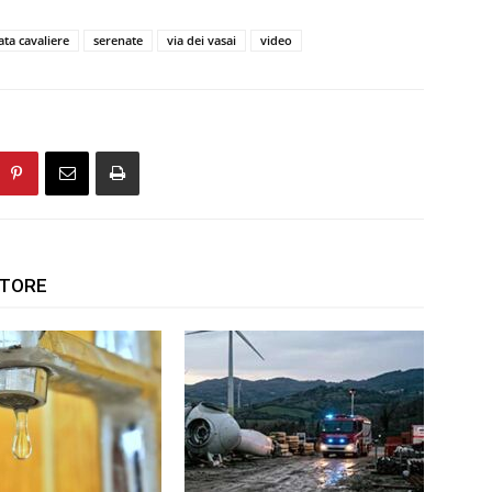
ata cavaliere
serenate
via dei vasai
video
UTORE