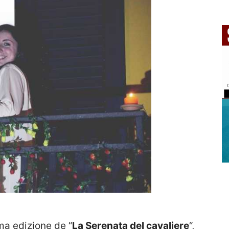
ma edizione de “
La Serenata del cavaliere
“,