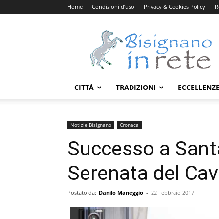
Home
Condizioni d’uso
Privacy & Cookies Policy
R
Bisignanoinrete.com
CITTÀ
TRADIZIONI
ECCELLENZ
Notizie Bisignano
Cronaca
Successo a Santa
Serenata del Cav
Postato da:
Danilo Maneggio
-
22 Febbraio 2017