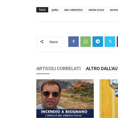
TAGS
palio
san valentino
santa croce
seren
Share
ARTICOLI CORRELATI
ALTRO DALL'A