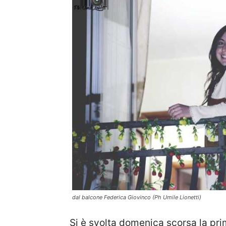
dal balcone Federica Giovinco (Ph Umile Lionetti)
Si è svolta domenica scorsa la pri