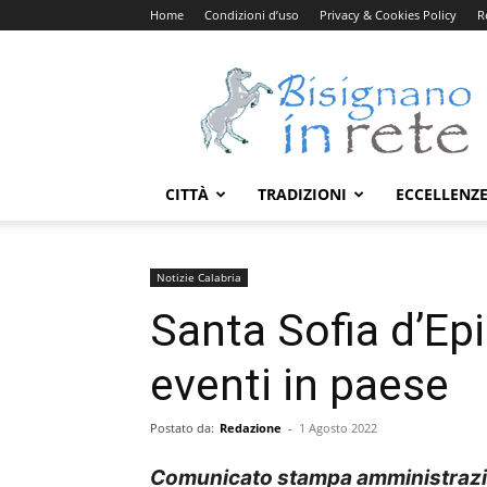
Home
Condizioni d’uso
Privacy & Cookies Policy
R
Bisignanoinrete.com
CITTÀ
TRADIZIONI
ECCELLENZ
Notizie Calabria
Santa Sofia d’Epi
eventi in paese
Postato da:
Redazione
-
1 Agosto 2022
Comunicato stampa amministrazio