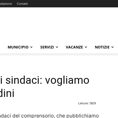
edazione
Contatti
E
MUNICIPIO
SERVIZI
VACANZE
NOTIZIE
ei sindaci: vogliamo
dini
Letture: 5829
 sindaci del comprensorio, che pubblichiamo