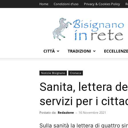
Home
Condizioni d’uso
Privacy & Cookies Policy
R
Bisignanoinrete.com
CITTÀ
TRADIZIONI
ECCELLENZ
Notizie Bisignano
Cronaca
Sanita, lettera d
servizi per i citta
Postato da:
Redazione
-
16 Novembre 2021
Sulla sanità la lettera di quattro