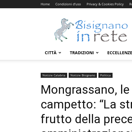
Home
Condizioni d’uso
Privacy & Cookies Policy
R
Bisignanoinrete.com
CITTÀ
TRADIZIONI
ECCELLENZ
Notizie Calabria
Notizie Bisignano
Politica
Mongrassano, le 
campetto: “La st
frutto della pre