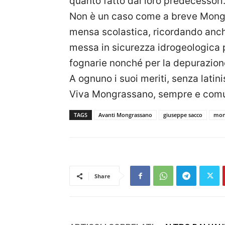
quanto fatto dai loro predecessori
Non è un caso come a breve Mongra
mensa scolastica, ricordando anche
messa in sicurezza idrogeologica per
fognarie nonché per la depurazion
A ognuno i suoi meriti, senza latini
Viva Mongrassano, sempre e com
TAGS
Avanti Mongrassano
giuseppe sacco
mon
Share