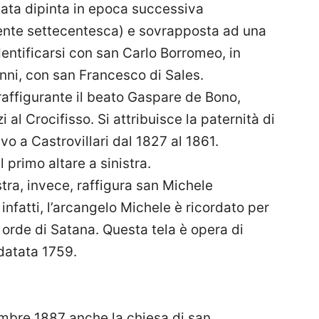
stata dipinta in epoca successiva
mente settecentesca) e sovrapposta ad una
dentificarsi con san Carlo Borromeo, in
anni, con san Francesco di Sales.
 raffigurante il beato Gaspare de Bono,
l Crocifisso. Si attribuisce la paternità di
vo a Castrovillari dal 1827 al 1861.
primo altare a sinistra.
stra, invece, raffigura san Michele
nfatti, l’arcangelo Michele è ricordato per
e orde di Satana. Questa tela è opera di
datata 1759.
embre 1887 anche la chiesa di san