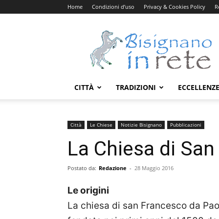
Home
Condizioni d’uso
Privacy & Cookies Policy
R
Bisignanoinrete.com
CITTÀ
TRADIZIONI
ECCELLENZ
Città
Le Chiese
Notizie Bisignano
Pubblicazioni
La Chiesa di San
Postato da:
Redazione
-
28 Maggio 2016
Le origini
La chiesa di san Francesco da Pao