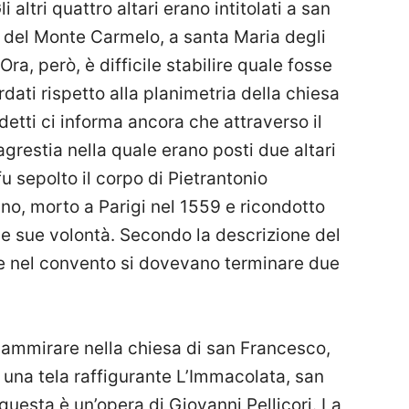
i altri quattro altari erano intitolati a san
 del Monte Carmelo, a santa Maria degli
ra, però, è difficile stabilire quale fosse
ordati rispetto alla planimetria della chiesa
tti ci informa ancora che attraverso il
grestia nella quale erano posti due altari
 sepolto il corpo di Pietrantonio
ano, morto a Parigi nel 1559 e ricondotto
 le sue volontà. Secondo la descrizione del
tre nel convento si dovevano terminare due
o ammirare nella chiesa di san Francesco,
a una tela raffigurante L’Immacolata, san
questa è un’opera di Giovanni Pellicori. La