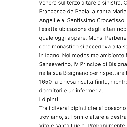
venera sul terzo altare a sinistra. Gl
Francesco da Paola, a santa Maria
Angeli e al Santissimo Crocefisso. O
l’esatta ubicazione degli altari ric
quale oggi appare. Mons. Perbenede
coro monastico si accedeva alla sa
in legno. Nel medesimo ambiente fu
Sanseverino, IV Principe di Bisign
nella sua Bisignano per rispettare
1650 la chiesa risulta finita, men
dormitori e un’infermeria.
I dipinti
Tra i diversi dipinti che si posson
troviamo, sul primo altare a destr
Vito e santa Lucia. Probabilmente 