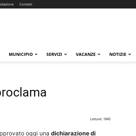
edazione
Contatti
E
MUNICIPIO
SERVIZI
VACANZE
NOTIZIE
proclama
Letture: 1845
approvato oggi una
dichiarazione di