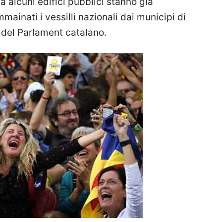
a alcuni edifici pubblici stanno già
ainati i vessilli nazionali dai municipi di
e del Parlament catalano.