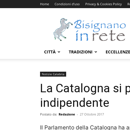
Home
Condizioni d’uso
Privacy & Cookies Policy
R
Bisignanoinrete.com
CITTÀ
TRADIZIONI
ECCELLENZ
Notizie Calabria
La Catalogna si 
indipendente
Postato da:
Redazione
-
27 Ottobre 2017
Il Parlamento della Catalogna ha 