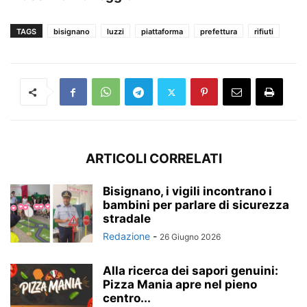
TAGS
bisignano
luzzi
piattaforma
prefettura
rifiuti
ARTICOLI CORRELATI
Bisignano, i vigili incontrano i
bambini per parlare di sicurezza
stradale
Redazione
-
26 Giugno 2026
Alla ricerca dei sapori genuini:
Pizza Mania apre nel pieno
centro...