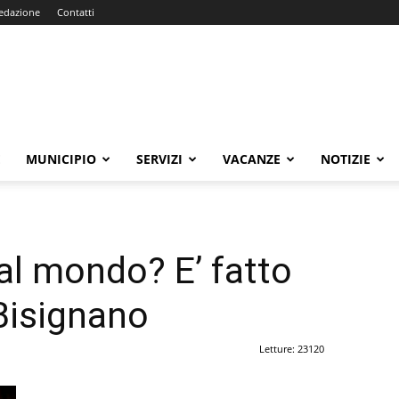
edazione
Contatti
E
MUNICIPIO
SERVIZI
VACANZE
NOTIZIE
e al mondo? E’ fatto
 Bisignano
Letture: 23120