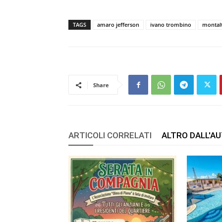
TAGS
amaro jefferson
ivano trombino
montal
Share
ARTICOLI CORRELATI
ALTRO DALL'A