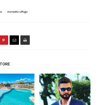
to
montalto uffugo
UTORE