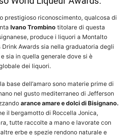
gioso World Liqueur Awards.
 prestigioso riconoscimento, qualcosa di
onta
Ivano Trombino
titolare di questa
isignanese, produce i liquori a Montalto
s Drink Awards sia nella graduatoria degli
e sia in quella generale dove si è
globale dei liquori.
alla base dell’amaro sono materie prime di
gnano nel gusto mediterraneo di Jefferson
lizzando
arance amare e dolci di Bisignano.
e il
bergamotto di Roccella Jonica,
ra, tutte raccolte a mano e lavorate con
 altre erbe e spezie rendono naturale e