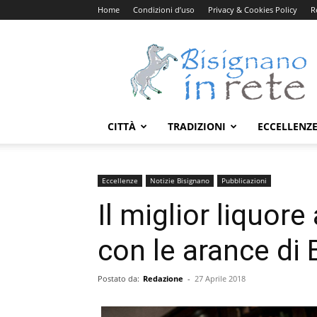
Home
Condizioni d’uso
Privacy & Cookies Policy
R
Bisignanoinrete.com
CITTÀ
TRADIZIONI
ECCELLENZ
Eccellenze
Notizie Bisignano
Pubblicazioni
Il miglior liquor
con le arance di
Postato da:
Redazione
-
27 Aprile 2018