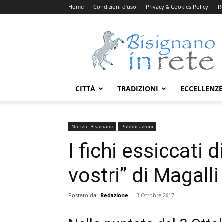
Home
Condizioni d’uso
Privacy & Cookies Policy
R
Bisignanoinrete.com
CITTÀ
TRADIZIONI
ECCELLENZ
Notizie Bisignano
Pubblicazioni
I fichi essiccati 
vostri” di Magalli
Postato da:
Redazione
-
3 Ottobre 2017