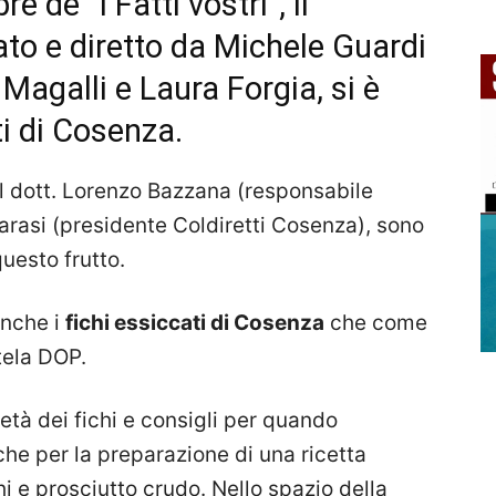
e de “I Fatti vostri”, il
to e diretto da Michele Guardi
Magalli e Laura Forgia, si è
ti di Cosenza.
l dott. Lorenzo Bazzana (responsabile
Tarasi (presidente Coldiretti Cosenza), sono
questo frutto.
anche i
fichi essiccati di Cosenza
che come
tela DOP.
età dei fichi e consigli per quando
nche per la preparazione di una ricetta
chi e prosciutto crudo. Nello spazio della