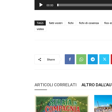
00:00
TAGS
fatti vostri
fichi
fichi di cosenza
fico e
video
Share
ARTICOLI CORRELATI
ALTRO DALL'A