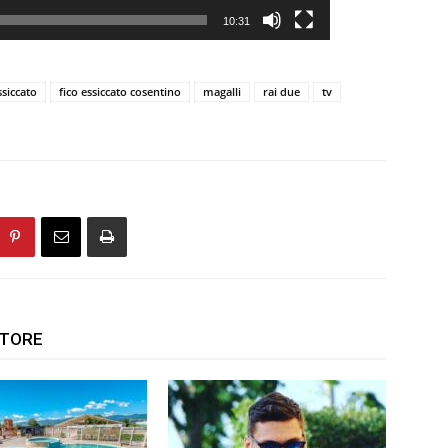
10:31
ssiccato
fico essiccato cosentino
magalli
rai due
tv
UTORE