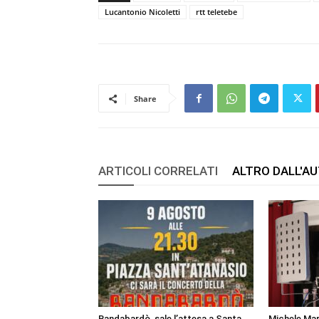
Lucantonio Nicoletti
rtt teletebe
Share
ARTICOLI CORRELATI
ALTRO DALL'A
Bandabardò, sale l’attesa a Santa
Michele Mar