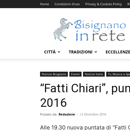
Home
Condizioni d’uso
Privacy & Cookies Policy
R
Bisignanoinrete.com
CITTÀ
TRADIZIONI
ECCELLENZ
Notizie Bisignano
Eventi
Notizie Italia
Tv, Musica e Sp
“Fatti Chiari”, p
2016
Postato da:
Redazione
-
12 Dicembre 2016
Alle 19.30 nuova puntata di “Fatti C