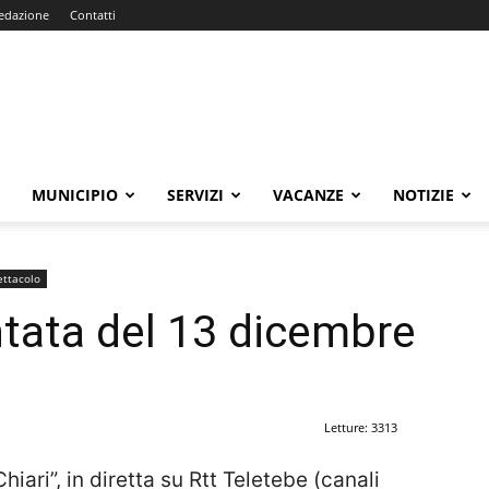
edazione
Contatti
E
MUNICIPIO
SERVIZI
VACANZE
NOTIZIE
ettacolo
untata del 13 dicembre
Letture: 3313
hiari”, in diretta su Rtt Teletebe (canali