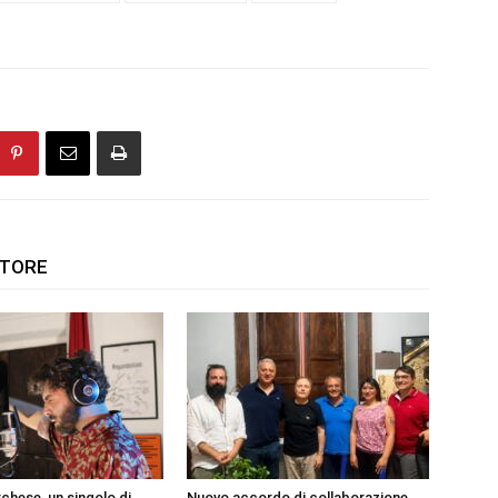
UTORE
chese, un singolo di
Nuovo accordo di collaborazione