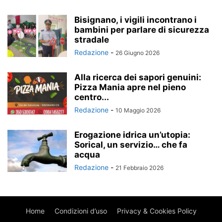
Bisignano, i vigili incontrano i
bambini per parlare di sicurezza
stradale
Redazione
-
26 Giugno 2026
Alla ricerca dei sapori genuini:
Pizza Mania apre nel pieno
centro...
Redazione
-
10 Maggio 2026
Erogazione idrica un’utopia:
Sorical, un servizio… che fa
acqua
Redazione
-
21 Febbraio 2026
Home
Condizioni d’uso
Privacy & Cookies Policy