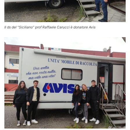
Il ds del “Siciliano” prof Raffaele Carucci è donatore Avis