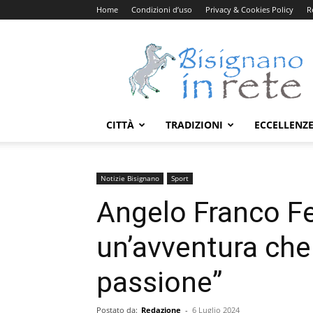
Home
Condizioni d’uso
Privacy & Cookies Policy
R
Bisignanoinrete.com
CITTÀ
TRADIZIONI
ECCELLENZ
Notizie Bisignano
Sport
Angelo Franco Fer
un’avventura che
passione”
Postato da:
Redazione
-
6 Luglio 2024