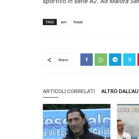
sportivo in serie A2.
Ad Maiora Se
TAGS
acri
futsal
Share
ARTICOLI CORRELATI
ALTRO DALL'A