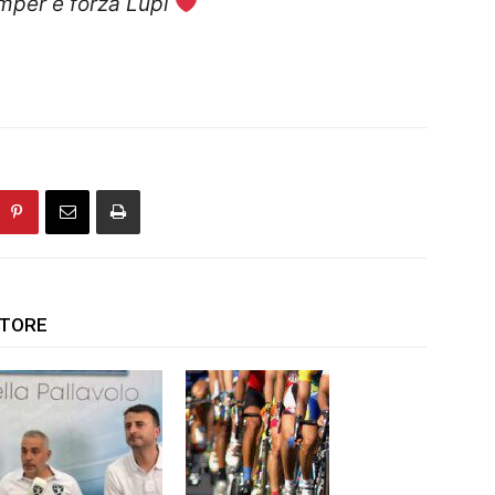
mper e forza Lupi
UTORE