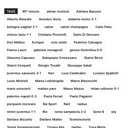
TAGS
90° minuto
adrian ricchiuti
Adriano Bacconi
Alberto Rimedio
Amedeo Goria
atalanta-torino 2-1
bologna-cagliari 2-1
calcio
calcio champagne
Carlo Paris
chievo-lazio 1-1
Cristiano Piccinelli
Dario Di Gennaro
Don Matteo
Europei
ezio scida
Federico Calcagno
Franco Lauro
gabriele romagnoli
genoa-fiorentina 0-0
Giacomo Capuano
Giampaolo Ormezzano
Gianni Bezzi
Gianni Cerqueti
Giorgio Tosatti
Giuseppe Galati
juventus-sassuolo 3-1
Ken
Luca Cardinalini
Luciano Spalletti
Lucio Michieli
Marco Lollobrigida
Marco Mazzocchi
mario sconcerti
matteo paro
Mauro Mazza
milan-udinese 0-1
palermo-napoli 0-3
Paola Ferrari
Paolo Paganini
pierpaolo morosini
Rai Sport
Rai2
raidue
rimini-juventus 1-1
Rio
roma-sampdoria 3-2
Serie B
sky
Stefano Bizzotto
Stefano Mattei
Techetechetè
Tempi Supplementari
Tiziana Alla
twitter
Zona Mista