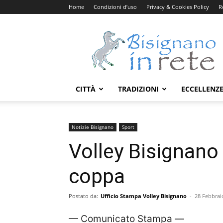
Home
Condizioni d’uso
Privacy & Cookies Policy
R
Bisignanoinrete.com
CITTÀ
TRADIZIONI
ECCELLENZ
Notizie Bisignano
Sport
Volley Bisignano
coppa
Postato da:
Ufficio Stampa Volley Bisignano
-
28 Febbrai
— Comunicato Stampa —