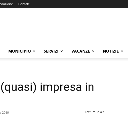
edazione
Contatti
E
MUNICIPIO
SERVIZI
VACANZE
NOTIZIE
 (quasi) impresa in
Letture: 2342
o 2019