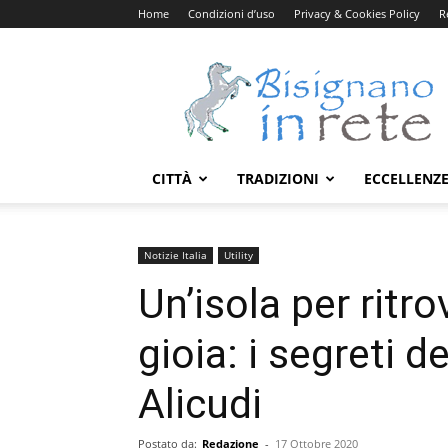
Home
Condizioni d’uso
Privacy & Cookies Policy
R
Bisignanoinrete.com
CITTÀ
TRADIZIONI
ECCELLENZ
Notizie Italia
Utility
Un’isola per ritr
gioia: i segreti d
Alicudi
Postato da:
Redazione
-
17 Ottobre 2020