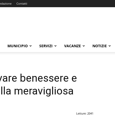
edazione
Contatti
E
MUNICIPIO
SERVIZI
VACANZE
NOTIZIE
ovare benessere e
ella meravigliosa
Letture: 2041