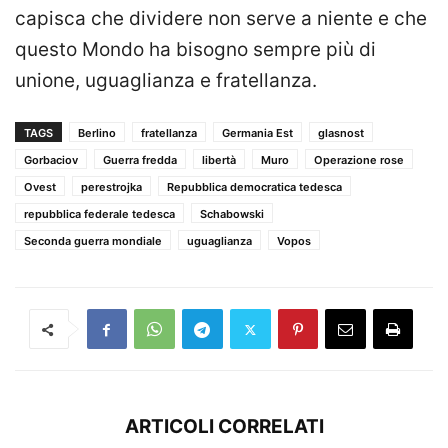
capisca che dividere non serve a niente e che
questo Mondo ha bisogno sempre più di
unione, uguaglianza e fratellanza.
TAGS
Berlino
fratellanza
Germania Est
glasnost
Gorbaciov
Guerra fredda
libertà
Muro
Operazione rose
Ovest
perestrojka
Repubblica democratica tedesca
repubblica federale tedesca
Schabowski
Seconda guerra mondiale
uguaglianza
Vopos
ARTICOLI CORRELATI