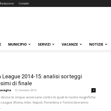
Redazione
Contatti
E
MUNICIPIO
SERVIZI
VACANZE
NOTIZIE
 League 2014-15: analisi sorteggi
simi di finale
avaglia
-
13 Gennaio 2015
0
 decise le cinque avversarie contro le quali le nostre magnifiche
a League (Roma, Inter, Napoli, Fiorentina e Torino) dovranno
..