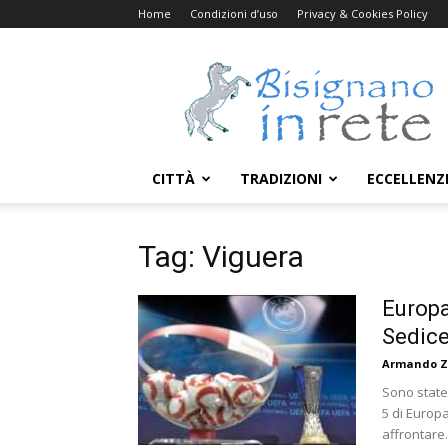
Home
Condizioni d’uso
Privacy & Cookies Policy
Bisignanoinrete.com
CITTÀ
TRADIZIONI
ECCELLENZ
Tag: Viguera
Europa
Sedice
Armando Z
Sono state
5 di Europ
affrontare.