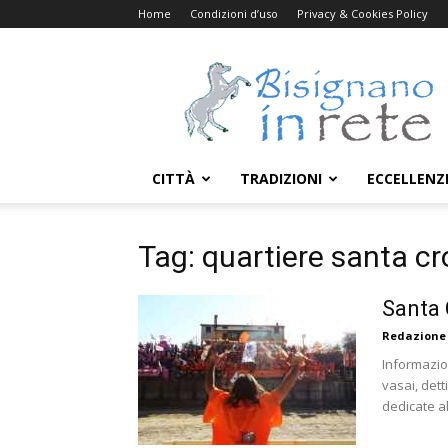
Home
Condizioni d’uso
Privacy & Cookies Policy
Bisignanoinrete.com
CITTÀ
TRADIZIONI
ECCELLENZ
Tag: quartiere santa c
Santa 
Redazione
Informazion
vasai, dett
dedicate all