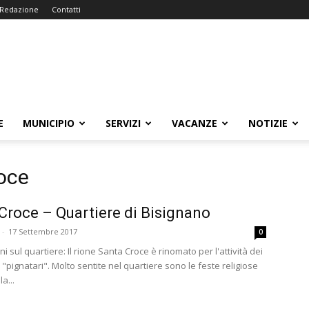
Redazione
Contatti
E
MUNICIPIO
SERVIZI
VACANZE
NOTIZIE
roce
Croce – Quartiere di Bisignano
-
17 Settembre 2017
0
i sul quartiere: Il rione Santa Croce è rinomato per l'attività dei
i "pignatari". Molto sentite nel quartiere sono le feste religiose
a...