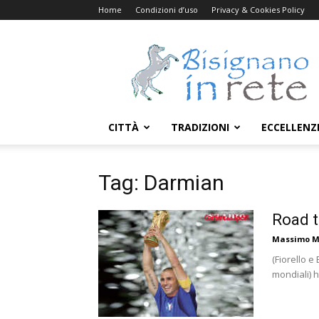
Home
Condizioni d’uso
Privacy & Cookies Policy
Bisignanoinrete.com
CITTÀ
TRADIZIONI
ECCELLENZ
Tag: Darmian
Road t
Massimo M
(Fiorello e
mondiali)