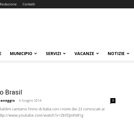
Redazione
Contatti
E
MUNICIPIO
SERVIZI
VACANZE
NOTIZIE
o Brasil
aneggio
-
6 Giugno 2014
0
 Baldini cantano l'inno di Italia con i nomi dei 23 convocati ai
 http://www.youtube.com/watch?v=ZEFDJmhI81g