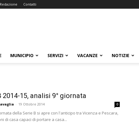
Redazione
Contatti
E
MUNICIPIO
SERVIZI
VACANZE
NOTIZIE
B 2014-15, analisi 9° giornata
avaglia
-
19 Ottobre 2014
0
rnata della Serie B si apre con l'anticipo tra Vicenza e Pescara,
ni di casa capaci di portare a casa...