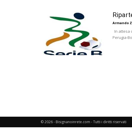
Ripart
Armando Z
In attesa 
Perugia-Bo
© 2026 - Bisignanoinrete.com - Tutti i diritti riservati