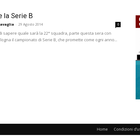
e la Serie B
avaglia
-
29 Agosto 2014
0
di sapere quale sarà la 22° squadra, parte questa sera con
logna il campionato di Serie B, che promette come ogni anno...
Home
Condizioni d’u