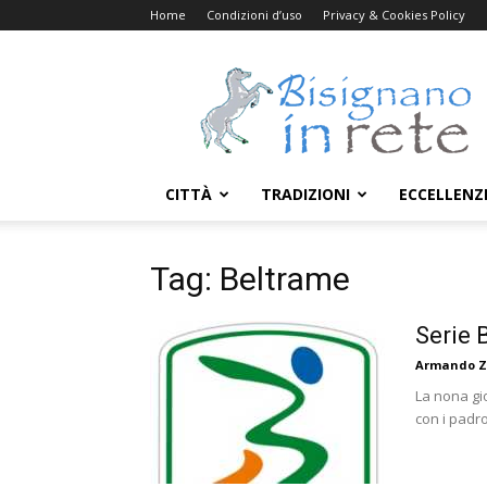
Home
Condizioni d’uso
Privacy & Cookies Policy
Bisignanoinrete.com
CITTÀ
TRADIZIONI
ECCELLENZ
Tag: Beltrame
Serie 
Armando Z
La nona gio
con i padro