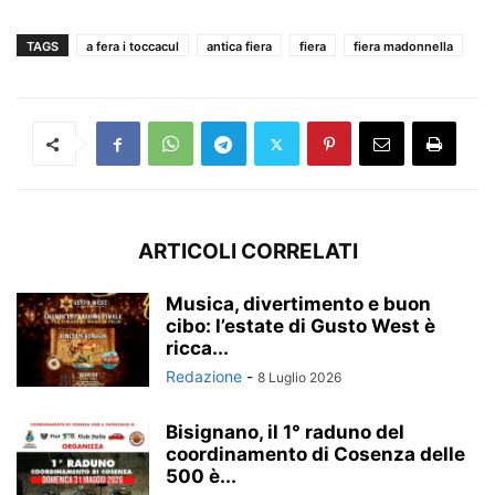
TAGS
a fera i toccacul
antica fiera
fiera
fiera madonnella
ARTICOLI CORRELATI
Musica, divertimento e buon
cibo: l’estate di Gusto West è
ricca...
Redazione
-
8 Luglio 2026
Bisignano, il 1° raduno del
coordinamento di Cosenza delle
500 è...