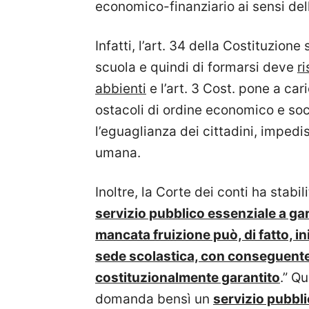
economico-finanziario ai sensi dell
Infatti, l’art. 34 della Costituzione
scuola e quindi di formarsi deve
r
abbienti
e l’art. 3 Cost. pone a car
ostacoli di ordine economico e socia
l’eguaglianza dei cittadini, impedi
umana.
Inoltre, la Corte dei conti ha stabil
servizio pubblico essenziale a gara
mancata fruizione può, di fatto, in
sede scolastica, con conseguente 
costituzionalmente garantito
.” Qu
domanda bensì un
servizio pubbl