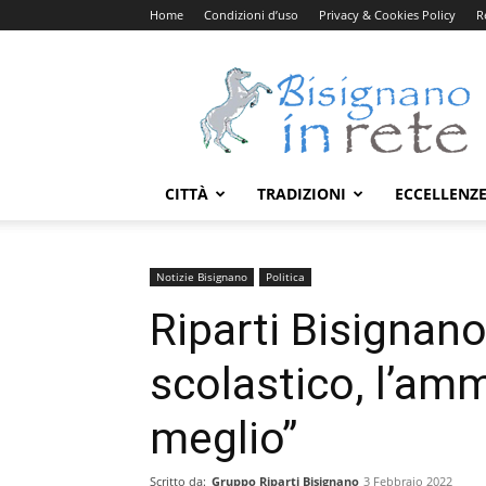
Home
Condizioni d’uso
Privacy & Cookies Policy
R
Bisignanoinrete.com
CITTÀ
TRADIZIONI
ECCELLENZ
Notizie Bisignano
Politica
Riparti Bisignano
scolastico, l’am
meglio”
Scritto da:
Gruppo Riparti Bisignano
3 Febbraio 2022