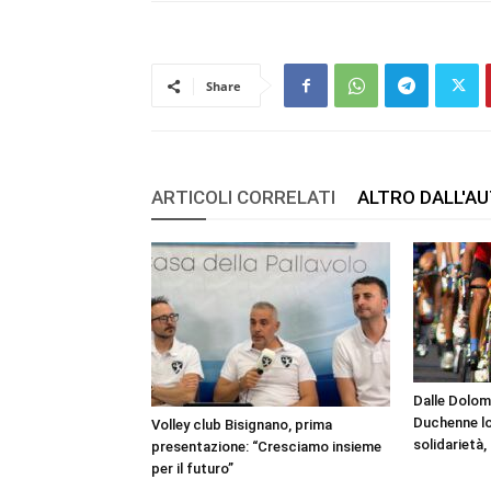
Share
ARTICOLI CORRELATI
ALTRO DALL'A
Dalle Dolomit
Duchenne lo
Volley club Bisignano, prima
solidarietà,
presentazione: “Cresciamo insieme
per il futuro”