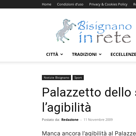
Home
Condizioni d’uso
Privacy & Cookies Policy
R
Bisignanoinrete.com
CITTÀ
TRADIZIONI
ECCELLENZ
Notizie Bisignano
Sport
Palazzetto dello
l’agibilità
Postato da:
Redazione
-
11 Novembre 2009
Manca ancora l’agibilità al Palazze