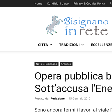
Home
Condizioni d’uso
Privacy & Cookies Policy
R
Bisignanoinrete.com
CITTÀ
TRADIZIONI
ECCELLENZ
Notizie Bisignano
Cronaca
Opera pubblica b
Sott’accusa l’Ene
Postato da:
Redazione
-
15 Gennaio 2010
Sono ancora fermi i lavori al viale