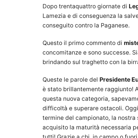
Dopo trentaquattro giornate di
Le
Lamezia e di conseguenza la salv
conseguito contro la Paganese.
Questo il primo commento di
miste
concomitanze e sono successe. Si
brindando sul traghetto con la birr
Queste le parole del
Presidente E
è stato brillantemente raggiunto!
questa nuova categoria, sapevam
difficoltà e superare ostacoli. Ogg
termine del campionato, la nostra 
acquisito la maturità necessaria pe
tutti! Grazie a chi, in campo o fuor