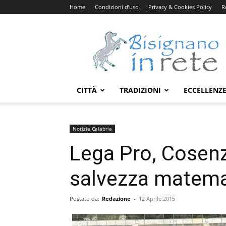
Home
Condizioni d’uso
Privacy & Cookies Policy
R
Bisignanoinrete.com
CITTÀ
TRADIZIONI
ECCELLENZ
Notizie Calabria
Lega Pro, Cosenz
salvezza matema
Postato da:
Redazione
-
12 Aprile 2015