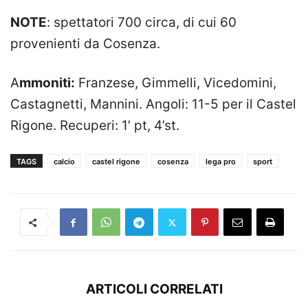
NOTE
: spettatori 700 circa, di cui 60
provenienti da Cosenza.
A
mmoniti:
Franzese, Gimmelli, Vicedomini,
Castagnetti, Mannini. Angoli: 11-5 per il Castel
Rigone. Recuperi: 1’ pt, 4’st.
TAGS
calcio
castel rigone
cosenza
lega pro
sport
ARTICOLI CORRELATI