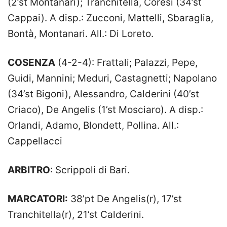
(2’st Montanari); Tranchitella, Coresi (34’st
Cappai). A disp.: Zucconi, Mattelli, Sbaraglia,
Bontà, Montanari. All.: Di Loreto.
COSENZA
(4-2-4): Frattali; Palazzi, Pepe,
Guidi, Mannini; Meduri, Castagnetti; Napolano
(34’st Bigoni), Alessandro, Calderini (40’st
Criaco), De Angelis (1’st Mosciaro). A disp.:
Orlandi, Adamo, Blondett, Pollina. All.:
Cappellacci
ARBITRO
: Scrippoli di Bari.
MARCATORI:
38’pt De Angelis(r), 17’st
Tranchitella(r), 21’st Calderini.