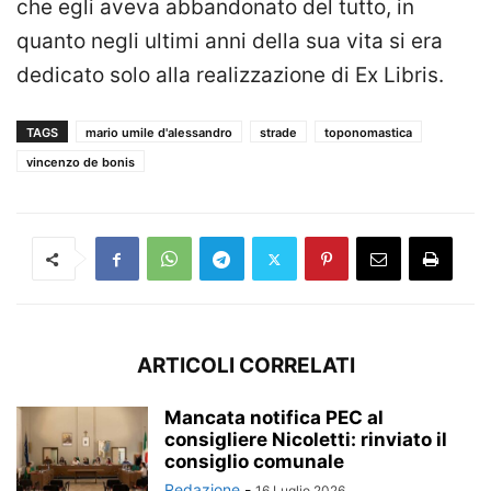
che egli aveva abbandonato del tutto, in
quanto negli ultimi anni della sua vita si era
dedicato solo alla realizzazione di Ex Libris.
TAGS
mario umile d'alessandro
strade
toponomastica
vincenzo de bonis
ARTICOLI CORRELATI
Mancata notifica PEC al
consigliere Nicoletti: rinviato il
consiglio comunale
Redazione
-
16 Luglio 2026