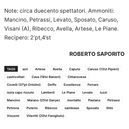
Note: circa duecento spettatori. Ammoniti:
Mancino, Petrassi, Levato, Sposato, Caruso,
Visani (A), Ribecco, Avella, Artese, Le Piane.
Recipero: 2’pt,4’st
ROBERTO SAPORITO
TAGS
acri
Artese
Avella
Caputo
Caruso (13’st Pipieri)
castrovillari
Cava (18’st Ranieri)
Cittanovese
Covelli (37’pt Ortolini)
Deffo
Eccellenza
Ferraro
isola capo rizzuto
Lamberti
Le Piane
Levato
luzzi
Mancino
Marano (25’st Ganye)
montalto
Paolana
Petrassi
Petrone
Puterio
Ribecco
sambiase
Sposato
Stilo
Viscomi
Viteritti (20’st Fanigliulo)