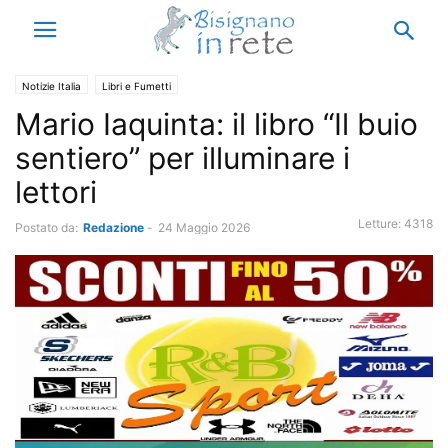
Notizie Italia
Libri e Fumetti
Mario Iaquinta: il libro “Il buio
sentiero” per illuminare i
lettori
Letture:
4318
Postato da:
Redazione
-
24 Maggio 2026