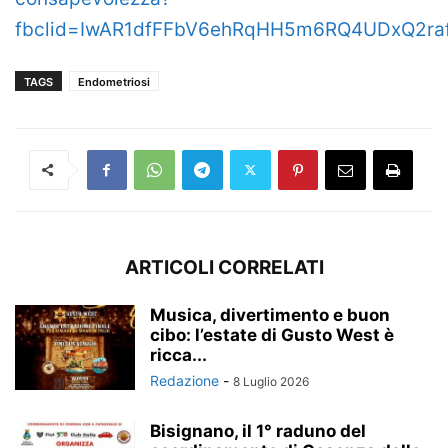
fbclid=IwAR1dfFFbV6ehRqHH5m6RQ4UDxQ2ra
TAGS
Endometriosi
ARTICOLI CORRELATI
Musica, divertimento e buon
cibo: l’estate di Gusto West è
ricca...
Redazione
-
8 Luglio 2026
Bisignano, il 1° raduno del