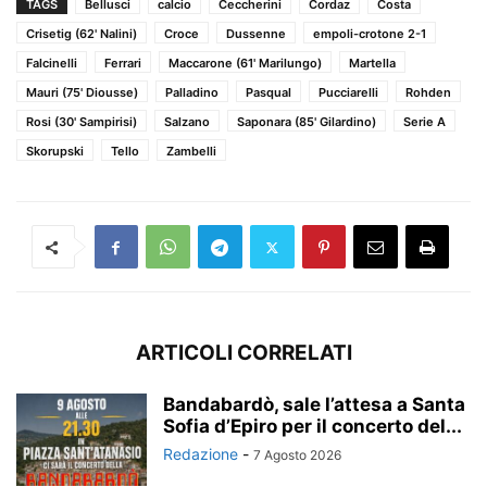
TAGS
Bellusci
calcio
Ceccherini
Cordaz
Costa
Crisetig (62' Nalini)
Croce
Dussenne
empoli-crotone 2-1
Falcinelli
Ferrari
Maccarone (61' Marilungo)
Martella
Mauri (75' Diousse)
Palladino
Pasqual
Pucciarelli
Rohden
Rosi (30' Sampirisi)
Salzano
Saponara (85' Gilardino)
Serie A
Skorupski
Tello
Zambelli
ARTICOLI CORRELATI
Bandabardò, sale l’attesa a Santa
Sofia d’Epiro per il concerto del...
Redazione
-
7 Agosto 2026