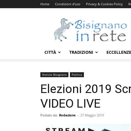
Home
Condizioni d’uso
Privacy & Cookies Policy
R
Bisignanoinrete.com
CITTÀ
TRADIZIONI
ECCELLENZ
Notizie Bisignano
Politica
Elezioni 2019 Scr
VIDEO LIVE
Postato da:
Redazione
-
27 Maggio 2019