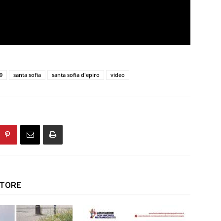
9
santa sofia
santa sofia d'epiro
video
UTORE