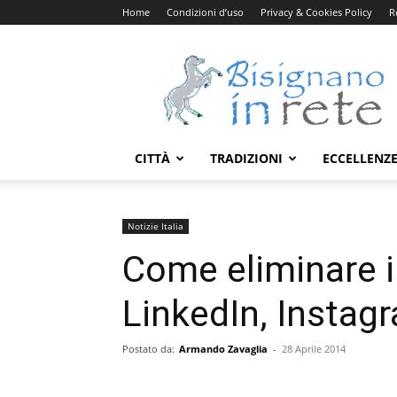
Home
Condizioni d’uso
Privacy & Cookies Policy
R
Bisignanoinrete.com
CITTÀ
TRADIZIONI
ECCELLENZ
Notizie Italia
Come eliminare i
LinkedIn, Insta
Postato da:
Armando Zavaglia
-
28 Aprile 2014