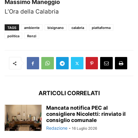
Massimo Maneggio
L’Ora della Calabria
TAGS
ambiente
bisignano
calabria
piattaforma
politica
Renzi
ARTICOLI CORRELATI
Mancata notifica PEC al
consigliere Nicoletti: rinviato il
consiglio comunale
Redazione
-
16 Luglio 2026